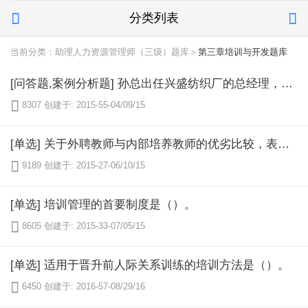
分类列表


当前分类：助理人力资源管理师（三级）题库＞
第三章培训与开发题库
[问答题,案例分析题] 孙总出任兴盛纺织厂的总经理，通过引进先进设备，提高产品的附加值，获得了巨大的成绩，也得到了大家的信任。老厂长退休后，他聘请了一位早年留学美国，毕业后一直在美国和西欧工作，有丰富理论和实务经验的工程师马宏。马宏到任后第一件事就是表示不能容忍任何人干涉他的工作方式，包括孙总在内。马宏上岗后，采用了一个革新方案，投入很小就便生产率提高了15%。接着马宏又提出了一项影响更大的计划。这项计划将原本每个工人负责一台机器的方式，改为两个人负责三台机器，这样可以减少用人，同时又不影响产量。他指出，纺织厂的成本中人工成本比例很大，实施此项计划需要对设备重新布置，他用数字支持自己的计划，花费可在一年内收回。 新计划遭到兴盛原班人马的反对。由于最近一个大客户的加入，可能使兴盛有扩厂的可能。因此孙总承诺实施新计划不会裁员，公司用加薪的方式解决增加的工作量，并赶赴美国与客户谈判。得到孙总支持后，马宏全力投入了新计划的实施，但由于其个性容易与别人发生摩擦，强力执行，造成与工厂干部和工人的关系很僵。工厂原班人马一直要求孙总免去马宏生产经理职务，否则中层干部集体辞职。 问题： 1、孙总究竟是采取行动避免停产呢？还是接受原班人马挑战，支持马宏的计划？ 2、孙总应该聘请马宏吗？ 3、从该案例中，可以得到什么经验教训？

8307
创建于: 2015-55-04/09/15
[单选] 关于外聘教师与内部培养教师的优劣比较，表述正确的是（）。

9189
创建于: 2015-27-06/10/15
[单选] 培训管理的首要制度是（）。

8605
创建于: 2015-33-07/05/15
[单选] 适用于晋升前人际关系训练的培训方法是（）。

6450
创建于: 2016-57-08/29/16