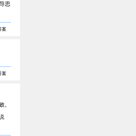
导思
答案
答案
败。
说