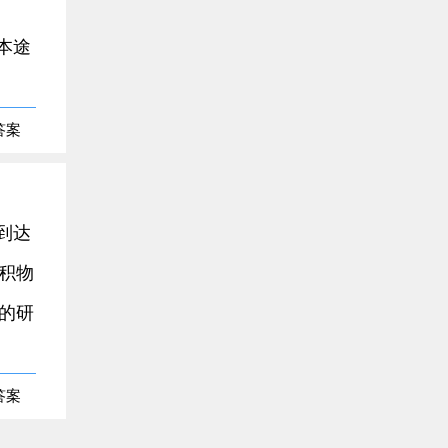
本途
答案
到达
积物
的研
答案