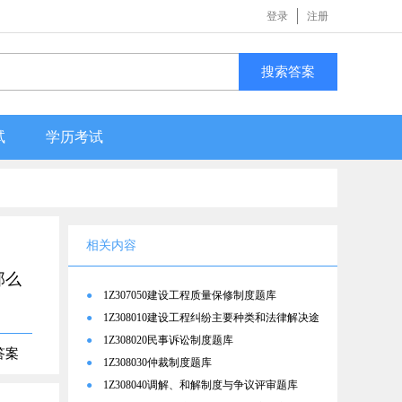
登录
注册
搜索答案
试
学历考试
相关内容
那么
●
1Z307050建设工程质量保修制度题库
●
1Z308010建设工程纠纷主要种类和法律解决途
径题库
●
1Z308020民事诉讼制度题库
答案
●
1Z308030仲裁制度题库
●
1Z308040调解、和解制度与争议评审题库