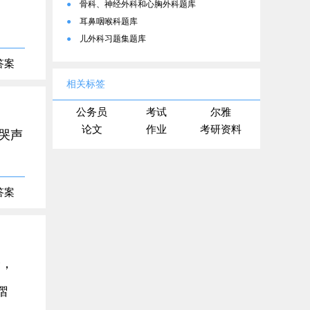
●
骨科、神经外科和心胸外科题库
●
耳鼻咽喉科题库
●
儿外科习题集题库
答案
相关标签
公务员
考试
尔雅
论文
作业
考研资料
哭声
答案
分，
褶