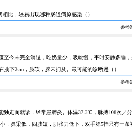
ton病相比，较易出现哪种肠道病原感染（）
参考
现黄疸至今未完全消退，吃奶量少，吸吮慢，平时安静多睡，
右肋下2cm，质软，脾未扪及。最可能的诊断是（）
参考
不能独走而就诊，经常患肺炎。体温37.3℃，脉搏108次／
廓小，鼻梁低，四肢短，肌张力低下，双手第5指只有一条