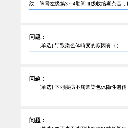
纹，胸骨左缘第3～4肋间Ⅲ级收缩期杂音
问题：
[单选] 导致染色体畸变的原因有（）
问题：
[单选] 下列疾病不属常染色体隐性遗传
问题：