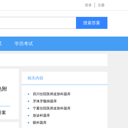
登录
注册
搜索答案
试
学历考试
相关内容
色附
●
四川住院医师皮肤科题库
●
牙体牙髓病题库
●
宁夏住院医师皮肤科题库
答案
●
急诊科题库
●
眼科题库