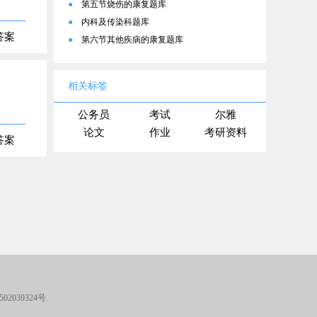
●
第五节烧伤的康复题库
●
内科及传染科题库
答案
●
第六节其他疾病的康复题库
相关标签
公务员
考试
尔雅
论文
作业
考研资料
答案
02039324号