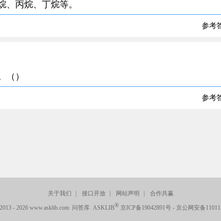
乙烷、丙烷、丁烷等。
参考
括。（）
参考
关于我们
|
接口开放
|
网站声明
|
合作共赢
®
© 2013 - 2026 www.asklib.com 问答库 ASKLIB
京ICP备19042891号
-
京公网安备110115