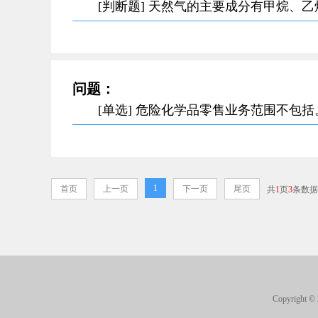
[判断题] 天然气的主要成分有甲烷、
问题：
[单选] 危险化学品零售业务范围不包
1
首页
上一页
下一页
尾页
共
1
页
3
条数据
Copyright 