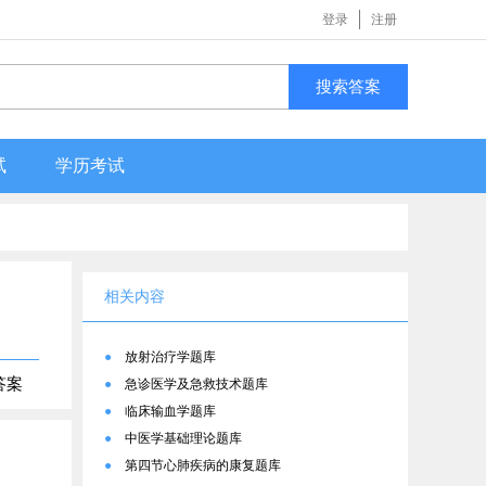
登录
注册
搜索答案
试
学历考试
相关内容
●
放射治疗学题库
答案
●
急诊医学及急救技术题库
●
临床输血学题库
●
中医学基础理论题库
●
第四节心肺疾病的康复题库