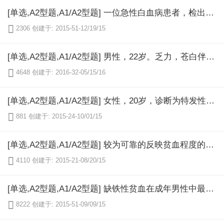
[单选,A2型题,A1/A2型题] 一位急性白血病患者，检出染色体结构异常，t（8，21）（q22；q22）最可能是哪型白血病（）

2306
创建于: 2015-51-12/19/15
[单选,A2型题,A1/A2型题] 男性，22岁。乏力，苍白伴发热10天，肝脾不肿大，Hb30g/L，WBC2.2×109/L分类正常，PLT50×109/L，网织红细胞0.003，骨髓增生活跃，原始淋巴细胞80%，最佳诊断为（）

4648
创建于: 2016-32-05/15/16
[单选,A2型题,A1/A2型题] 女性，20岁，诊断为特发性血小板减少性紫癜，贫血貌，牙龈出血，双下肢紫癜增多，肝脾肋下未触及，血红蛋白100g/L，白细胞10×109/L，血小板20×109/L，骨髓象提示巨核细胞增多。治疗首选方法是（）

881
创建于: 2015-24-10/01/15
[单选,A2型题,A1/A2型题] 较为可靠的反映贫血程度的检查部位是（）

4110
创建于: 2015-21-08/20/15
[单选,A2型题,A1/A2型题] 缺铁性贫血在成年男性中最多见的原因是（）

8222
创建于: 2015-51-09/09/15