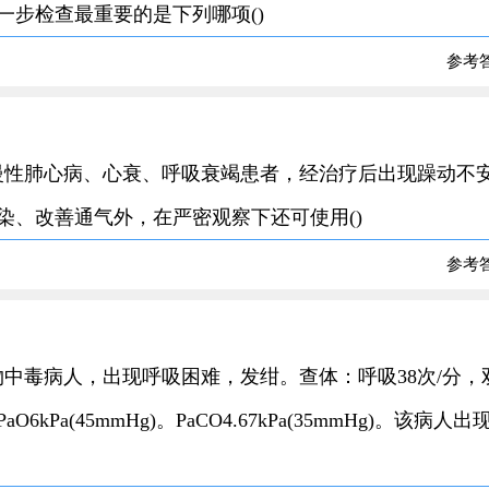
步检查最重要的是下列哪项()
参考
60岁，慢性肺心病、心衰、呼吸衰竭患者，经治疗后出现躁动不
染、改善通气外，在严密观察下还可使用()
参考
化学药物中毒病人，出现呼吸困难，发绀。查体：呼吸38次/分，
a(45mmHg)。PaCO4.67kPa(35mmHg)。该病人出