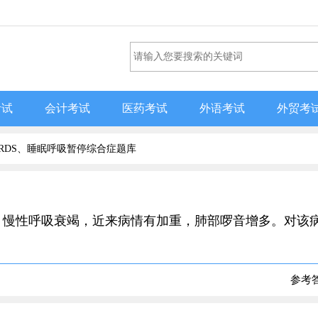
考试
会计考试
医药考试
外语考试
外贸考
RDS、睡眠呼吸暂停综合症题库
，50岁，慢性呼吸衰竭，近来病情有加重，肺部啰音增多。对该
参考