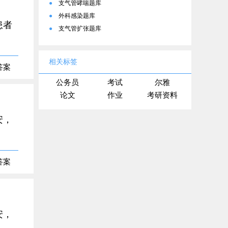
●
支气管哮喘题库
●
外科感染题库
患者
●
支气管扩张题库
相关标签
答案
公务员
考试
尔雅
论文
作业
考研资料
安，
答案
安，