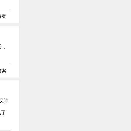
答案
安，
答案
双肺
现了