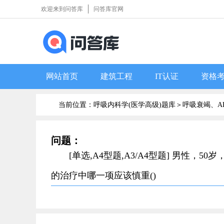
欢迎来到问答库
问答库官网
网站首页
建筑工程
IT认证
资格
当前位置：呼吸内科学(医学高级)题库＞
呼吸衰竭、A
问题：
[单选,A4型题,A3/A4型题] 男性
的治疗中哪一项应该慎重()