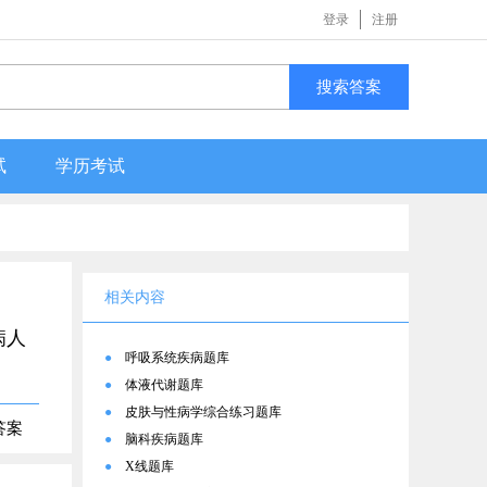
登录
注册
搜索答案
试
学历考试
相关内容
病人
●
呼吸系统疾病题库
●
体液代谢题库
●
皮肤与性病学综合练习题库
答案
●
脑科疾病题库
●
X线题库