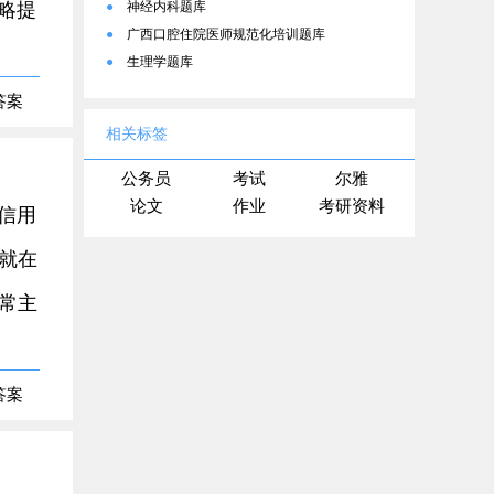
略提
●
神经内科题库
●
广西口腔住院医师规范化培训题库
●
生理学题库
答案
相关标签
公务员
考试
尔雅
论文
作业
考研资料
信用
就在
常主
答案