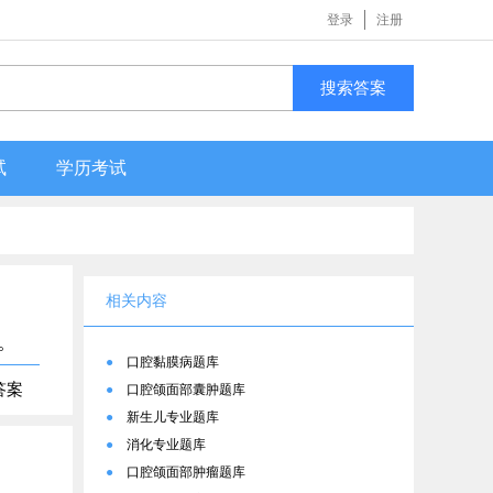
登录
注册
搜索答案
试
学历考试
相关内容
。
●
口腔黏膜病题库
答案
●
口腔颌面部囊肿题库
●
新生儿专业题库
●
消化专业题库
●
口腔颌面部肿瘤题库