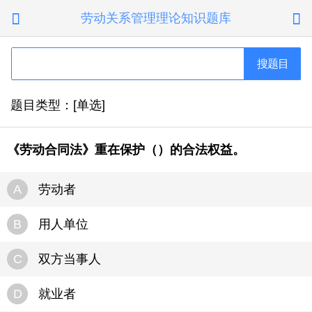
劳动关系管理理论知识题库


搜题目
题目类型：[单选]
《劳动合同法》重在保护（）的合法权益。
A
劳动者
B
用人单位
C
双方当事人
D
就业者