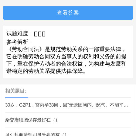
查看答案
试题难度：



参考解析：
《劳动合同法》是规范劳动关系的一部重要法律，
它在明确劳动合同双方当事人的权利和义务的前提
下，重在保护劳动者的合法权益，为构建与发展和
谐稳定的劳动关系提供法律保障。
相关题目:
30岁，G2P1，宫内孕38周，因"无诱因胸闷、憋气、不能平卧3
天"入院。患者孕期各项检查正常，4年前足月顺产。查体：
BP125／80mmHg，心率130次／分，呼吸23次份，半卧位，
杂交瘤细胞保存最好在（）
颈静脉轻度怒张，双肺散在细小湿啰音，胎心率160次／分，肝
肋下未及，双下肢轻度水肿，Hb89g／L。为明确诊断，首选哪
可引起血清钾明显升高的有（）。
项检查（）