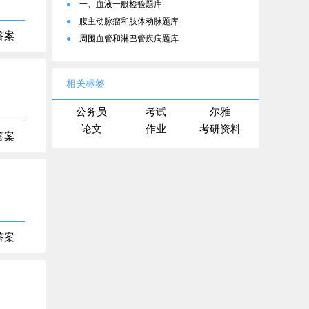
●
一、血液一般检验题库
●
腹主动脉瘤和肢体动脉题库
答案
●
周围血管和淋巴管疾病题库
相关标签
公务员
考试
尔雅
论文
作业
考研资料
答案
答案