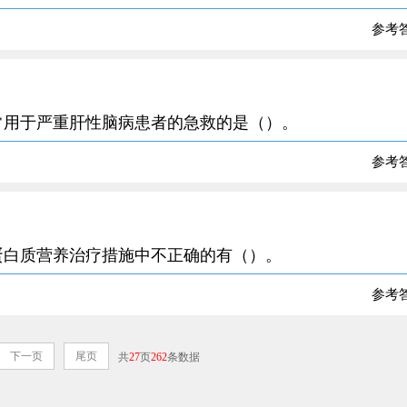
参考
营养素常用于严重肝性脑病患者的急救的是（）。
参考
化患者蛋白质营养治疗措施中不正确的有（）。
参考
下一页
尾页
共
27
页
262
条数据