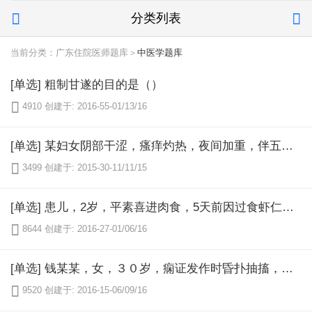
分类列表


当前分类：广东住院医师题库＞
中医学题库
[单选] 粗制甘遂的目的是（）

4910
创建于: 2016-55-01/13/16
[单选] 某妇女阴部干涩，瘙痒灼热，夜间加重，伴五心烦热，烘热汗出，腰酸腿软，舌红少苔，脉细数无力，首选（）

3499
创建于: 2015-30-11/11/15
[单选] 患儿，2岁，平素喜进肉食，5天前因过食虾仁而出现腹胀嗳气，食欲减退，口臭，大便3日未行，舌质红苔黄厚腻，其治法是（）

8644
创建于: 2016-27-01/06/16
[单选] 钱某某，女，３０岁，痫证发作时昏扑抽搐，吐涎，平时情绪急噪，心悸失眠，咯痰不爽，口苦且干，大便秘结，舌红，苔黄厚腻，脉弦（）

9520
创建于: 2016-15-06/09/16