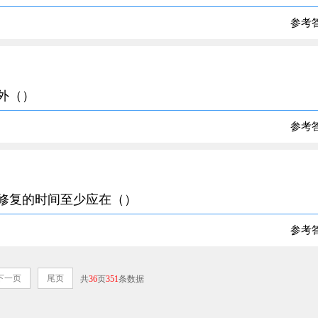
参考
除外（）
参考
行修复的时间至少应在（）
参考
下一页
尾页
共
36
页
351
条数据