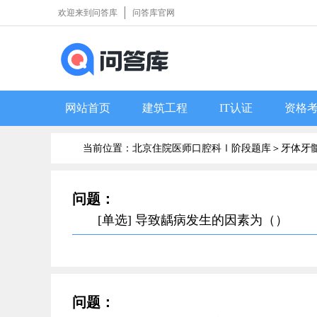
欢迎来到问答库
问答库官网
网站首页
建筑工程
IT认证
资格
当前位置：北京住院医师口腔科Ⅰ阶段题库＞
牙体牙
问题：
[单选] 导致龋病发生的因素为（）
问题：