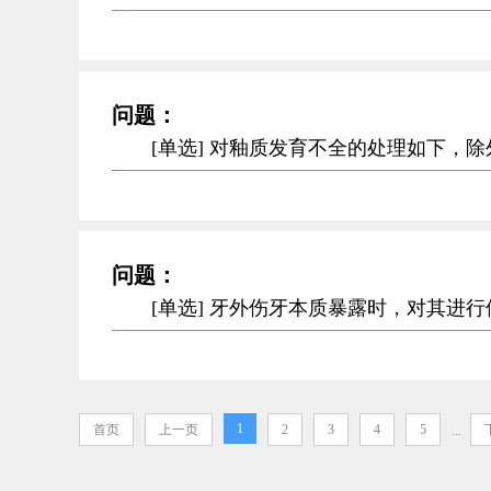
问题：
[单选] 对釉质发育不全的处理如下，
问题：
[单选] 牙外伤牙本质暴露时，对其进
1
首页
上一页
2
3
4
5
...