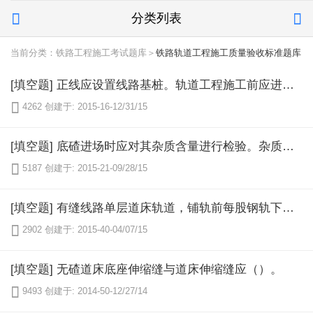
分类列表


当前分类：铁路工程施工考试题库＞
铁路轨道工程施工质量验收标准题库
[填空题] 正线应设置线路基桩。轨道工程施工前应进行线路（）。

4262
创建于: 2015-16-12/31/15
[填空题] 底碴进场时应对其杂质含量进行检验。杂质含量按現行《铁路碎石道碴黏土团及其他杂质含量试验方法》（тВ／т2328.17）进行试验，其含量的质量百分率不得大于（）。

5187
创建于: 2015-21-09/28/15
[填空题] 有缝线路单层道床轨道，铺轨前每股钢轨下预铺蹅带宽度应不小于（），厚度（）。

2902
创建于: 2015-40-04/07/15
[填空题] 无碴道床底座伸缩缝与道床伸缩缝应（）。

9493
创建于: 2014-50-12/27/14