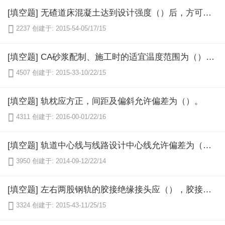
[填空题] 无碴道床混凝土达到设计强度（）后，方可进行铺轨作业。

2237
创建于: 2015-54-05/17/15
[填空题] CA砂浆配制、施工时的适宜温度范围为（），限界温度范围为（）。超过限界温度时应采取相应措施。

4507
创建于: 2015-33-10/22/15
[填空题] 轨枕应方正，间距及偏斜允许偏差为（）。

4311
创建于: 2016-00-01/22/16
[填空题] 轨道中心线与线路设计中心线允许偏差为（）。

3950
创建于: 2014-09-12/22/14
[填空题] 左右两股钢轨的胶接绝缘接头应（），胶接绝缘接头轨缝距轨枕边缘不应小于（）。

3324
创建于: 2015-43-11/25/15