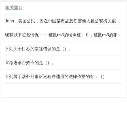
相关题目:
John，美国公民，因在中国某市故意伤害他人被公安机关依法
刑事拘留，后被检察机关依法批准逮捕，并起诉至某市中级人
民法院，问在此过程中，正确的做法有：（）
现有以下桩基情况：Ⅰ.桩数n≤3的端承桩；Ⅱ，桩数n≤3的非端
承桩；Ⅲ，桩数n>3的端承桩；Ⅳ．桩数n>3的非端承桩；Ⅴ.承
台底面以下不存在可液化土、湿陷性黄土、高灵敏度软土、久
下列关于目标的叙述错误的是（）。
固结土、新填土。根据《建筑桩基技术规范》（JGJ94-2008）
规定，群桩基础在（）的组合情况下，方可考虑承台底土阻
宜考虑承台效应的是（）。
力。（）
下列属于涉外刑事诉讼程序适用的法律依据的有：（）