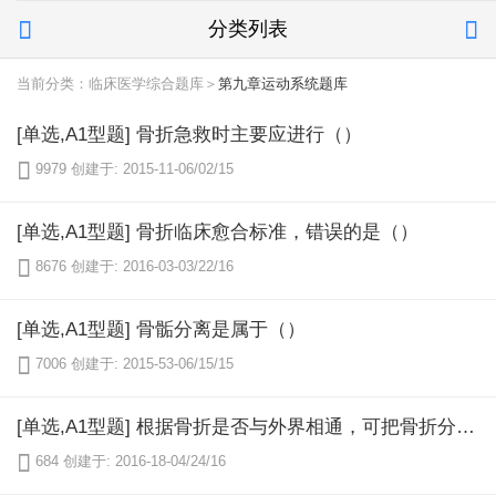
分类列表


当前分类：临床医学综合题库＞
第九章运动系统题库
[单选,A1型题] 骨折急救时主要应进行（）

9979
创建于: 2015-11-06/02/15
[单选,A1型题] 骨折临床愈合标准，错误的是（）

8676
创建于: 2016-03-03/22/16
[单选,A1型题] 骨骺分离是属于（）

7006
创建于: 2015-53-06/15/15
[单选,A1型题] 根据骨折是否与外界相通，可把骨折分为（）

684
创建于: 2016-18-04/24/16