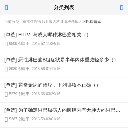
分类列表


当前分类：重庆住院医师血液内科Ⅱ阶段题库＞
淋巴瘤题库
[单选] HTLV-I与成人哪种淋巴瘤相关（）

9509
创建于: 2015-52-11/24/15
[单选] 恶性淋巴瘤B组症状是半年内体重减轻多少（）

8980
创建于: 2015-58-01/11/15
[单选] 霍奇金病的治疗，下列哪项不正确（）

5279
创建于: 2016-36-03/29/16
[单选] 为了确定淋巴瘤病人的腹腔内有无肿大的淋巴结，腹部检查的首选方法是（）

5387
创建于: 2016-59-03/01/16