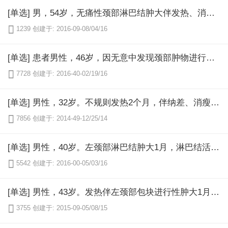
[单选] 男，54岁，无痛性颈部淋巴结肿大伴发热、消瘦、盗汗6个月余，化验Hb140g／L，WBC6．5×109／L，分类正常，Plt280×109／L，淋巴结活检见到R-S细胞，下列表现最不易见到的是（）

1239
创建于: 2016-09-08/04/16
[单选] 患者男性，46岁，因无意中发现颈部肿物进行性肿大1个月，在门诊做活检确诊为T细胞型淋巴瘤，病后发热达38度以上，体重由74千克降至60千克，二便正常，查体：T38．5度，双颈部和右腋下均有数个蚕豆大小淋巴结，活动无压痛，心肺（-），腹平软，肝、脾肋下未及，血常规和骨髓检查均未见异常。为判断淋巴瘤是A组或B组，还应询问何病史（）

7728
创建于: 2016-40-02/19/16
[单选] 男性，32岁。不规则发热2个月，伴纳差、消瘦、皮肤瘙痒就诊。体检：体温39℃，颈部及锁骨上可扪及多个蚕豆大小淋巴结，质硬，活动，无压痛，肝肋下1cm，脾肋下3cm。化验：WBC25×109／L，N0．85（85％），L0．10（10％），E0．05（5％），给予多种抗生素治疗无效，吲哚美辛（消炎痛）可暂时退热。为明确诊断，宜作检查是（）

7856
创建于: 2014-49-12/25/14
[单选] 男性，40岁。左颈部淋巴结肿大1月，淋巴结活检组织病理学为纤维化伴局限性坏死，有中性粒细胞，嗜酸性粒细胞，浆细胞，淋巴细胞及组织细胞浸润，其间可见大量里一斯细胞。其组织分型为：（）

5542
创建于: 2016-00-05/03/16
[单选] 男性，43岁。发热伴左颈部包块进行性肿大1月，包块活检确诊为B淋巴细胞性非霍奇金淋巴瘤住院。体检：体温38．7℃，左颈部及双腋下扪及多个蚕豆大小淋巴结，质硬无压痛，胸片，腹腔CT及骨髓涂片均无异常。临床分期是（）

3755
创建于: 2015-09-05/08/15