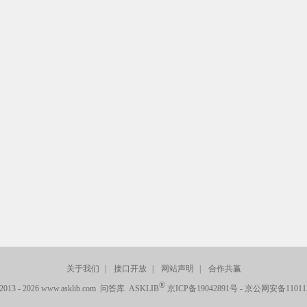
关于我们
|
接口开放
|
网站声明
|
合作共赢
®
© 2013 - 2026 www.asklib.com 问答库 ASKLIB
京ICP备19042891号
-
京公网安备110115