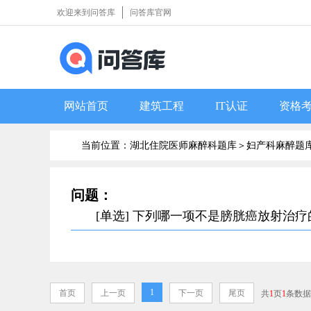
欢迎来到问答库
问答库官网
网站首页
建筑工程
IT认证
资格
当前位置：湖北住院医师麻醉科题库＞
妇产科麻醉题
问题：
[单选] 下列哪一项不是膀胱癌放射治
1
首页
上一页
下一页
尾页
共
1
页
1
条数据