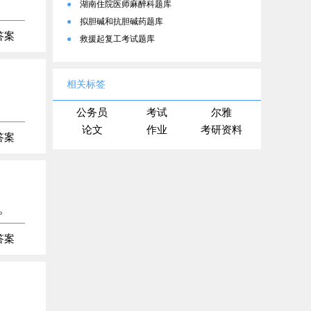
●
湖南住院医师麻醉科题库
●
拟胆碱和抗胆碱药题库
答案
●
救援起复工考试题库
相关标签
公务员
考试
尔雅
论文
作业
考研资料
答案
。
答案