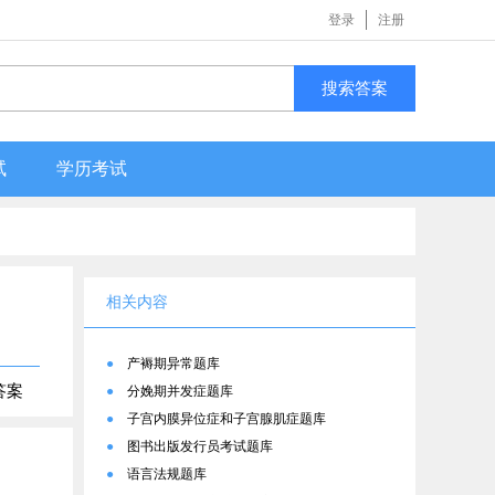
登录
注册
搜索答案
试
学历考试
相关内容
●
产褥期异常题库
答案
●
分娩期并发症题库
●
子宫内膜异位症和子宫腺肌症题库
●
图书出版发行员考试题库
●
语言法规题库