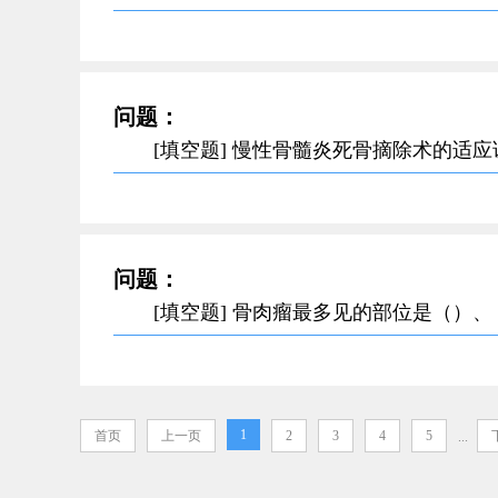
问题：
[填空题] 慢性骨髓炎死骨摘除术的适
问题：
[填空题] 骨肉瘤最多见的部位是（）
1
首页
上一页
2
3
4
5
...