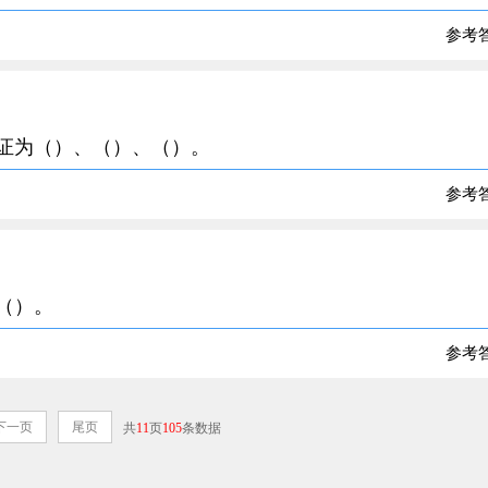
参考
应证为（）、（）、（）。
参考
、（）。
参考
下一页
尾页
共
11
页
105
条数据