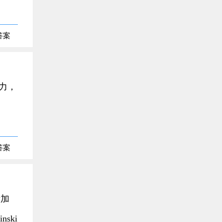
答案
无力，
答案
渐加
ski