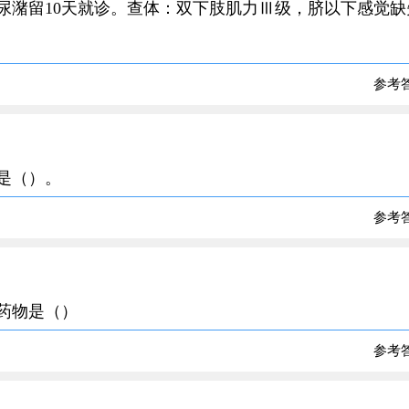
力伴尿潴留10天就诊。查体：双下肢肌力Ⅲ级，脐以下感觉
参考
段是（）。
参考
的药物是（）
参考