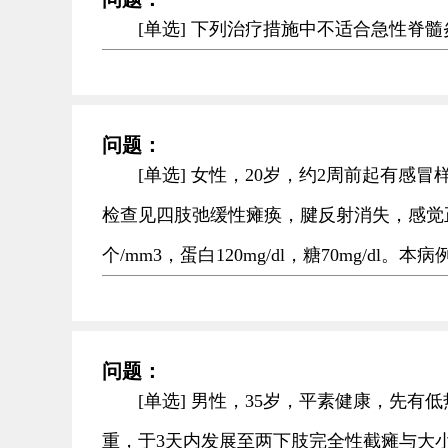
[单选] 下列治疗措施中不适合急性脊
问题：
[单选] 女性，20岁，约2周前起有
检查见四肢弛缓性瘫痪，腱反射消失，感觉
个/mm3，蛋白120mg/dl，糖70mg/dl
问题：
[单选] 男性，35岁，平素健康，先有
重，于3天内发展至两下肢完全性截瘫与大小便