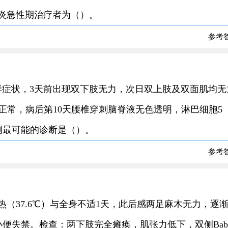
髓炎急性期治疗者为（）。
参考
感冒样症状，3天前出现双下肢无力，次日双上肢及双面肌均
正常，病后第10天腰椎穿刺脑脊液无色透明，淋巴细胞5
。本病例最可能的诊断是（）。
参考
低热（37.6℃）与全身不适1天，此后感两足麻木无力，逐
失禁。检查：两下肢完全瘫痪，肌张力低下，双侧Babin