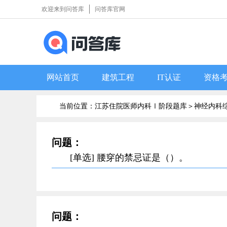
欢迎来到问答库
问答库官网
网站首页
建筑工程
IT认证
资格
当前位置：江苏住院医师内科Ⅰ阶段题库＞
神经内科
问题：
[单选] 腰穿的禁忌证是（）。
问题：