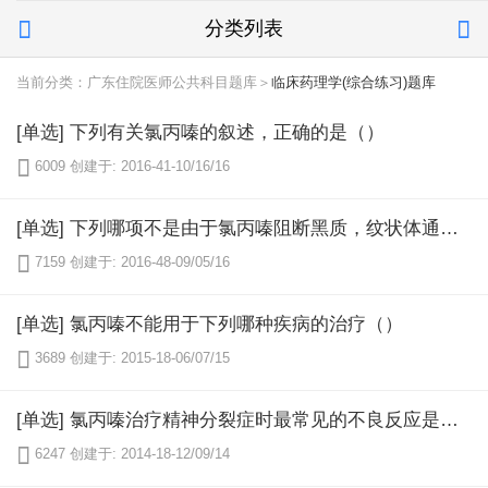
分类列表


当前分类：广东住院医师公共科目题库＞
临床药理学(综合练习)题库
[单选] 下列有关氯丙嗪的叙述，正确的是（）

6009
创建于: 2016-41-10/16/16
[单选] 下列哪项不是由于氯丙嗪阻断黑质，纹状体通路之多巴胺受体而引起的（）

7159
创建于: 2016-48-09/05/16
[单选] 氯丙嗪不能用于下列哪种疾病的治疗（）

3689
创建于: 2015-18-06/07/15
[单选] 氯丙嗪治疗精神分裂症时最常见的不良反应是（）

6247
创建于: 2014-18-12/09/14