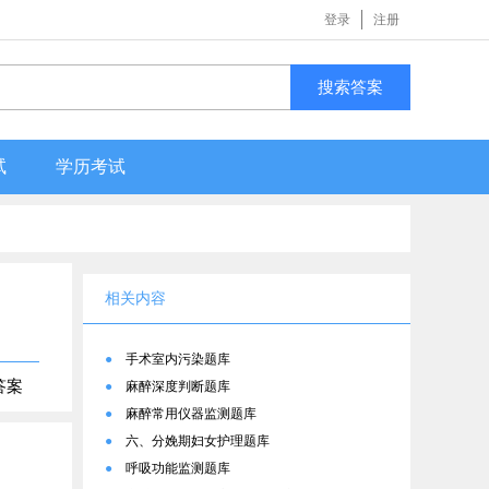
登录
注册
搜索答案
试
学历考试
相关内容
●
手术室内污染题库
答案
●
麻醉深度判断题库
●
麻醉常用仪器监测题库
●
六、分娩期妇女护理题库
●
呼吸功能监测题库