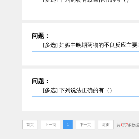
问题：
[多选] 妊娠中晚期药物的不良反应主
问题：
[多选] 下列说法正确的有（）
1
首页
上一页
下一页
尾页
共
1
页
7
条数据