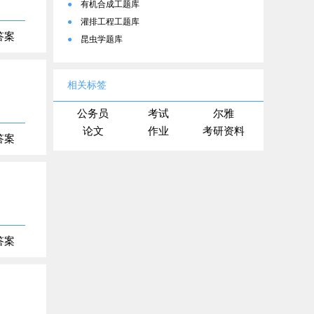
●
有机合成工题库
●
灌排工程工题库
答案
●
昆虫学题库
相关标签
公务员
考试
尔雅
论文
作业
考研资料
答案
答案