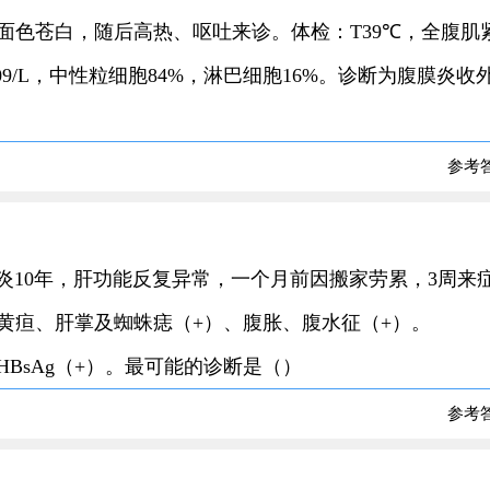
面色苍白，随后高热、呕吐来诊。体检：T39℃，全腹肌
09/L，中性粒细胞84%，淋巴细胞16%。诊断为腹膜炎收
参考
肝炎10年，肝功能反复异常，一个月前因搬家劳累，3周来
黄疸、肝掌及蜘蛛痣（+）、腹胀、腹水征（+）。
A23%、HBsAg（+）。最可能的诊断是（）
参考