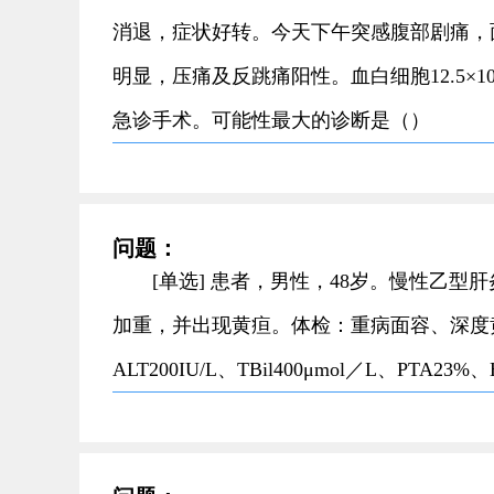
消退，症状好转。今天下午突感腹部剧痛，
明显，压痛及反跳痛阳性。血白细胞12.5×1
急诊手术。可能性最大的诊断是（）
问题：
[单选] 患者，男性，48岁。慢性乙型
加重，并出现黄疸。体检：重病面容、深度
ALT200IU/L、TBil400μmol／L、PT