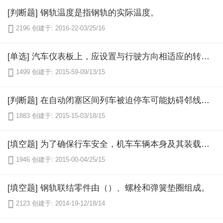
[判断题] 钢轨温度是指钢轨的实际温度。

2196
创建于: 2016-22-03/25/16
[单选] 汽车仪表板上，应设置与行驶方向相适应的转向指示信号和蓝色（）指示信号灯。

1499
创建于: 2015-59-09/13/15
[判断题] 在自动闭塞区间列车被迫停车可能妨碍邻线时，机车乘务员和运转车长（无运转车长时为车辆乘务员，无车辆乘务员时为机车乘务员）应分别对邻线来车方向短接轨道电路。

1883
创建于: 2015-15-03/18/15
[填空题] 为了确保行车安全，机车车辆本身及其装载的货物不得超过规定的轮廓尺寸线，称为（）。

1946
创建于: 2015-00-04/25/15
[填空题] 钢轨联结零件由（）、螺栓和弹簧垫圈组成。

2123
创建于: 2014-19-12/18/14