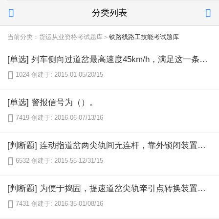
分类列表


当前分类：货运从业资格考试题库＞
铁路线路工技能考试题库
[单选] 列车侧向过道岔最高速度45km/h，满足这一条件的普通型道岔必须是（）。

1024
创建于: 2015-01-05/20/15
[单选] 警报信号为（）。

7419
创建于: 2016-06-07/13/16
[判断题] 连动指道岔两尖轨间无连杆，靠外锁闭装置进行转换。

6532
创建于: 2015-55-12/31/15
[判断题] 为便于捣固，提速道岔尖轨牵引点转换装置各杆件安装在特制的钢岔枕内。

7431
创建于: 2016-35-01/08/16