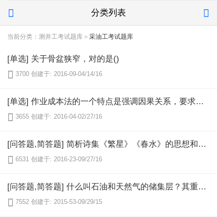
分类列表


当前分类：测井工考试题库＞
采油工考试题库
[单选] 关于骨盆狭窄，对的是()

3700
创建于: 2016-09-04/14/16
[单选] 作业成本法的一个特点是强调因果关系，要求在成本分配中尽量避免使用（）

3655
创建于: 2016-04-02/27/16
[问答题,简答题] 简析诗集《繁星》《春水》的思想和形式（小诗体：冰心、宗白华）

6531
创建于: 2016-23-09/27/16
[问答题,简答题] 什么叫石油和天然气的储集层？其重要性质指的是什么？

7552
创建于: 2015-53-09/29/15