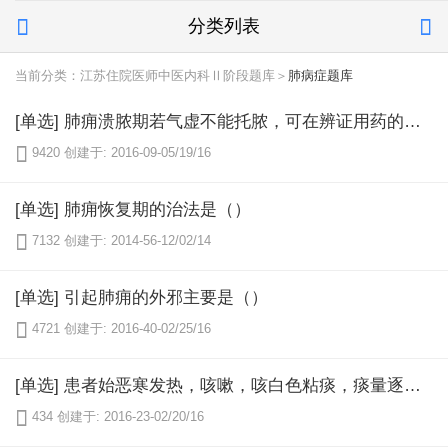
分类列表


当前分类：江苏住院医师中医内科Ⅱ阶段题库＞
肺病症题库
[单选] 肺痈溃脓期若气虚不能托脓，可在辨证用药的基础上加入（）

9420
创建于: 2016-09-05/19/16
[单选] 肺痈恢复期的治法是（）

7132
创建于: 2014-56-12/02/14
[单选] 引起肺痈的外邪主要是（）

4721
创建于: 2016-40-02/25/16
[单选] 患者始恶寒发热，咳嗽，咳白色粘痰，痰量逐渐增多，胸痛，咳则尤甚，呼吸不利，口干鼻燥，苔薄黄，脉浮数。应诊断为（）

434
创建于: 2016-23-02/20/16