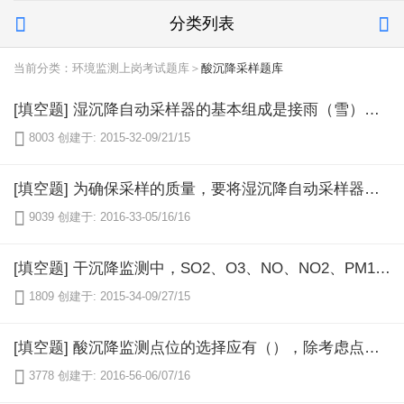
分类列表


当前分类：环境监测上岗考试题库＞
酸沉降采样题库
[填空题] 湿沉降自动采样器的基本组成是接雨（雪）器、（）、（）和样品容器等。

8003
创建于: 2015-32-09/21/15
[填空题] 为确保采样的质量，要将湿沉降自动采样器采集到的样品量根据接雨（雪）器的口径换算成降雨（雪）量，比较降雨（雪）量的计算值和雨量计的测量值，计算值应在雨量计测量值的（）之间。

9039
创建于: 2016-33-05/16/16
[填空题] 干沉降监测中，SO2、O3、NO、NO2、PM10、PM2.5等均为自动站监测，气态HNO3、NH3、HCl、气溶胶等则用（）法进行样品采集，然后分析测定，该方法同时也可监测空气中的SO2等。

1809
创建于: 2015-34-09/27/15
[填空题] 酸沉降监测点位的选择应有（），除考虑点位附近的土地使用情况基本不变外，还应考虑点位周围地形特征、土地使用特征及（）。

3778
创建于: 2016-56-06/07/16