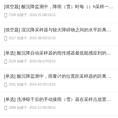
[填空题] 酸沉降监测中，降雨（雪）时每（）h采样一次，若一天中有几次降雨（雪）过程，可合并为一个样品测定；若遇几天连续降雨（雪），则将上午（）至次日上午（）的降雨（雪）视为一个样品。

7108
创建于: 2015-31-08/19/15
[填空题] 湿沉降采样器与较大障碍物之间的水平距离应至少为障碍物高度的（），或从采样器仰望障碍物顶端，其仰角不大于30°。

1517
创建于: 2015-39-03/31/15
[单选] 酸沉降自动采样器的雨传感器最低能感应到的降雨（雪）强度为（）mm／h或不小于（）mm直径的雨滴。

2524
创建于: 2015-09-07/03/15
[单选] 酸沉降监测中，雨量计的位置距采样器的距离不小于（）m，距地面高（）cm。

2581
创建于: 2015-43-02/13/15
[单选] 洗净晾干后的手动接雨（雪）器在采样点放置（）h后仍未下雨（雪），则需重新清洗方可再用。

1999
创建于: 2015-22-09/28/15