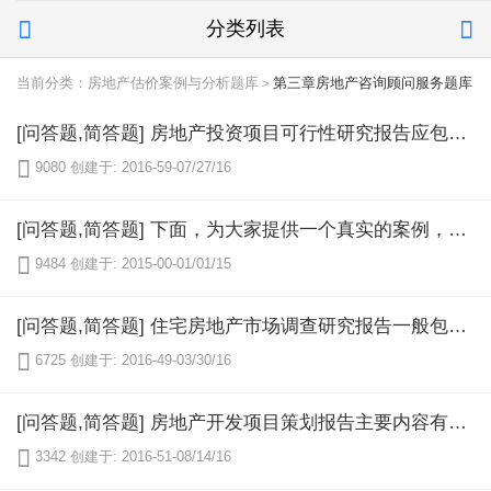
分类列表


当前分类：房地产估价案例与分析题库＞
第三章房地产咨询顾问服务题库
[问答题,简答题] 房地产投资项目可行性研究报告应包含哪些内容？

9080
创建于: 2016-59-07/27/16
[问答题,简答题] 下面，为大家提供一个真实的案例，这是某开发公司为竞争一地块，由某国际地产顾问有限公司做出的房地产项目策划报告。笔者认为，这应该是我国房地产估价机构由传统的房地产估价领域向房地产项目策划、房地产市场分析等领域拓展的方向，供大家学习参考。××××国际地产顾问（北京）有限公司致××××房地产开发有限责任公司之××市中兴西大街综合体项目顾问工作计划书××××国际地产顾问有限公司2008年3月11日

9484
创建于: 2015-00-01/01/15
[问答题,简答题] 住宅房地产市场调查研究报告一般包含哪些内容？

6725
创建于: 2016-49-03/30/16
[问答题,简答题] 房地产开发项目策划报告主要内容有哪些？

3342
创建于: 2016-51-08/14/16