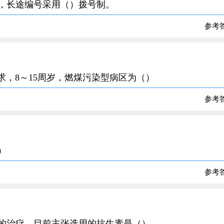
制，长途编号采用（）拨号制。
参考
要求，8～15周岁，燃煤污染型病区为（）
参考
）
参考
炎的治疗，目前主张选用的抗生素是（）