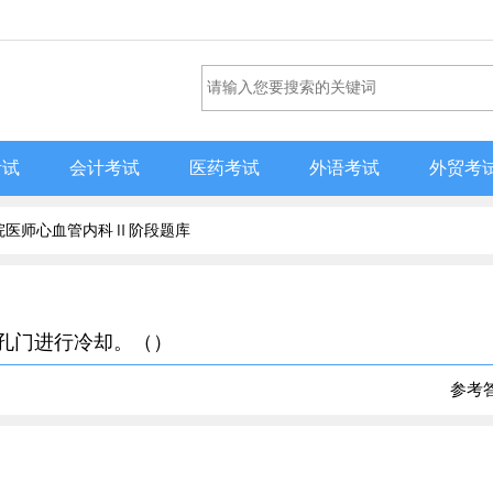
考试
会计考试
医药考试
外语考试
外贸考
院医师心血管内科Ⅱ阶段题库
人孔门进行冷却。（）
参考