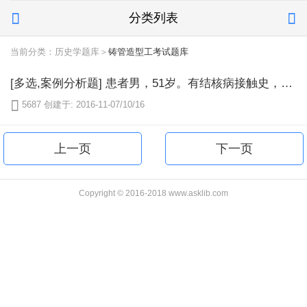
分类列表


当前分类：历史学题库＞
铸管造型工考试题库
[多选,案例分析题] 患者男，51岁。有结核病接触史，吸烟30余年，无自觉症状。体检时胸片发现左上肺于第2前肋间近外侧胸壁处有直径约3cm的肿块阴影，边缘较模糊，痰液检查未发现癌细胞，亦未找到抗酸杆菌，支纤镜检阴性。如果该患者术后病理报告为小细胞肺癌，关于SCLC放疗的正确说法是（）

5687
创建于: 2016-11-07/10/16
上一页
下一页
Copyright © 2016-2018 www.asklib.com