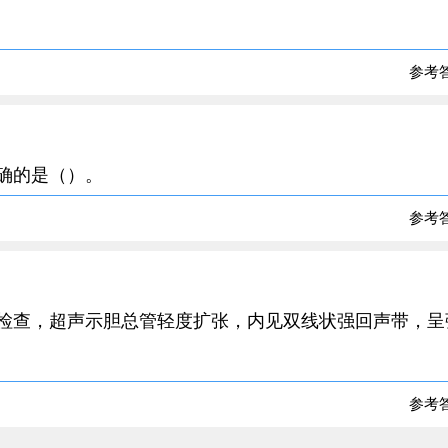
参考
正确的是（）。
参考
声检查，超声示胆总管轻度扩张，内见双线状强回声带，呈
参考