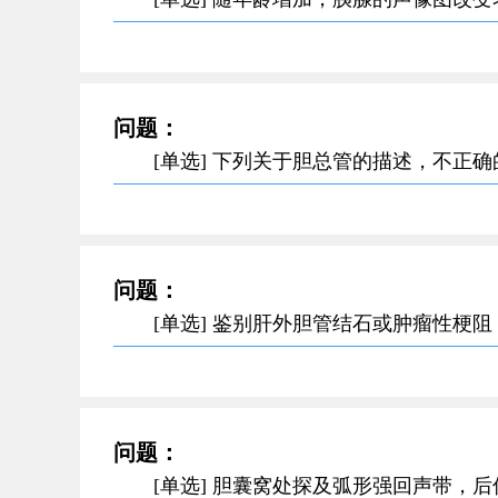
问题：
[单选] 下列关于胆总管的描述，不正
问题：
[单选] 鉴别肝外胆管结石或肿瘤性梗
问题：
[单选] 胆囊窝处探及弧形强回声带，