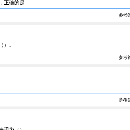
列，正确的是
参考
况（）。
参考
参考
变表现为（）。