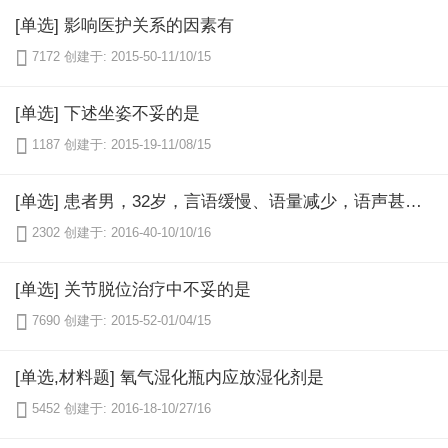
[单选] 影响医护关系的因素有

7172
创建于: 2015-50-11/10/15
[单选] 下述坐姿不妥的是

1187
创建于: 2015-19-11/08/15
[单选] 患者男，32岁，言语缓慢、语量减少，语声甚低，反应迟缓，但思维内容并不荒谬，能够正确反映现实。患者自觉“脑子不灵了”、“脑子迟钝了”、“度日如年”。诊断为抑郁症，其核心症状是

2302
创建于: 2016-40-10/10/16
[单选] 关节脱位治疗中不妥的是

7690
创建于: 2015-52-01/04/15
[单选,材料题] 氧气湿化瓶内应放湿化剂是

5452
创建于: 2016-18-10/27/16