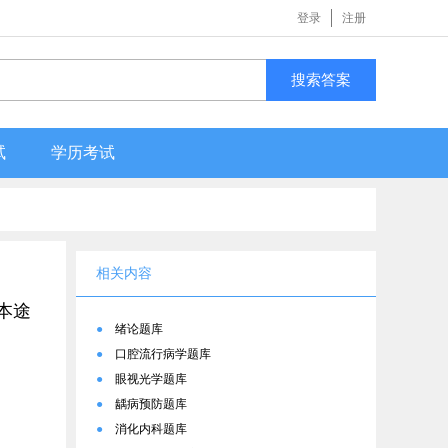
登录
注册
搜索答案
试
学历考试
相关内容
本途
●
绪论题库
●
口腔流行病学题库
●
眼视光学题库
●
龋病预防题库
●
消化内科题库