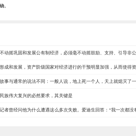
正确。
不动摇巩固和发展公有制经济，必须毫不动摇鼓励、支持、引导非
是我国
形成和发展，资产阶级国家对经济进行的干预明显加强，从而使得
相适应，经济危机形态也发生了很大变化。其主要表现是
故事与通常的说法不同：一般人说，地上死一个人，天上就熄灭了
，人死了就会升到天空，变成星星给走夜道的人照个亮了。于是他“
民族伟大复兴的必然要求，其关键是
亮，也许是一颗巨星，也许是一把火炬，也许只是一支含泪的烛光…
记者曾经问他为什么遭遇这么多次失败。爱迪生回答：“我一次都没
。”爱迪生之所以说“我一次都没有失败”，是因为他把每一次实验都