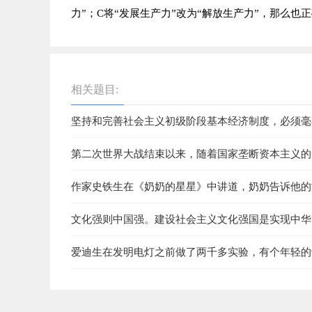
力”；C将“发展生产力”改为“解放生产力”，那么也
相关题目:
坚持和完善社会主义初级阶段基本经济制度，必须毫
经济发展。这是因为，公有制经济和非公有制经济都
第二次世界大战结束以来，随着国家垄断资本主义的
义社会的经济调节机制发生了显著变化。与这种变化
作家史铁生在《奶奶的星星》中讲道，奶奶告诉他的
星；而奶奶说，地上死一个人，天上又多了一个星星
文化强则中国强。建设社会主义文化强国是实现中华
相信，每一个活过的人，都能给后人的路途上添些光
爱迪生在发明电灯之前做了两千多实验，有个年轻的
这对我们理解个人在社会历史的作用的启示有
败。我发明了电灯。这只是一段经历了两千步的历程