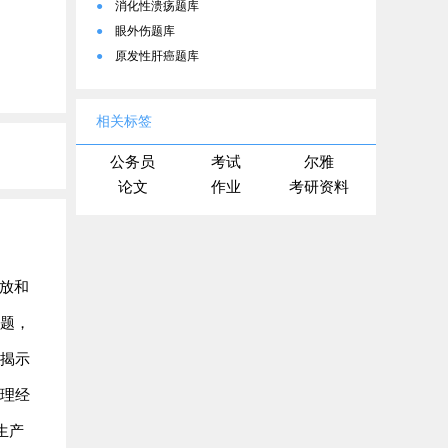
●
消化性溃疡题库
●
眼外伤题库
●
原发性肝癌题库
相关标签
公务员
考试
尔雅
论文
作业
考研资料
解放和
问题，
，揭示
处理经
生产