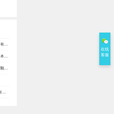
公有制
在线
客服
资本主
一颗星
慢慢
…”
有失
看作