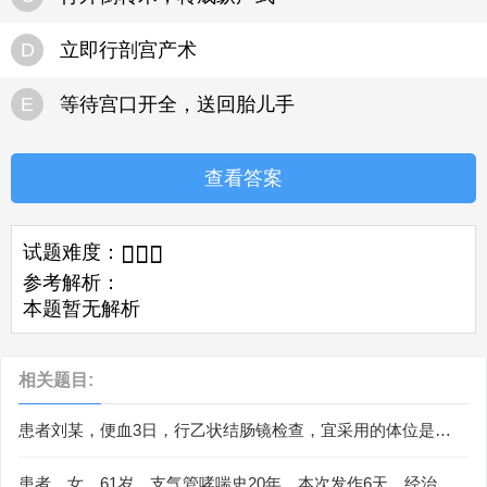
D
立即行剖宫产术
E
等待宫口开全，送回胎儿手
查看答案
试题难度：



参考解析：
本题暂无解析
相关题目:
患者刘某，便血3日，行乙状结肠镜检查，宜采用的体位是
（）。
患者，女，61岁，支气管哮喘史20年，本次发作6天，经治疗