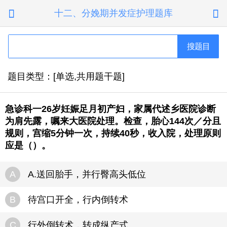
十二、分娩期并发症护理题库


搜题目
题目类型：[单选,共用题干题]
急诊科一26岁妊娠足月初产妇，家属代述乡医院诊断
为肩先露，嘱来大医院处理。检查，胎心144次／分且
规则，宫缩5分钟一次，持续40秒，收入院，处理原则
应是（）。
A
A.送回胎手，并行臀高头低位
B
待宫口开全，行内倒转术
C
行外倒转术，转成纵产式