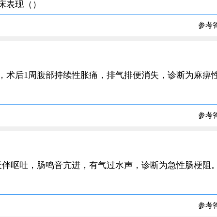
临床表现（）
参考
尾炎，术后1周腹部持续性胀痛，排气排便消失，诊断为麻痹
参考
痛3天伴呕吐，肠鸣音亢进，有气过水声，诊断为急性肠梗阻
参考