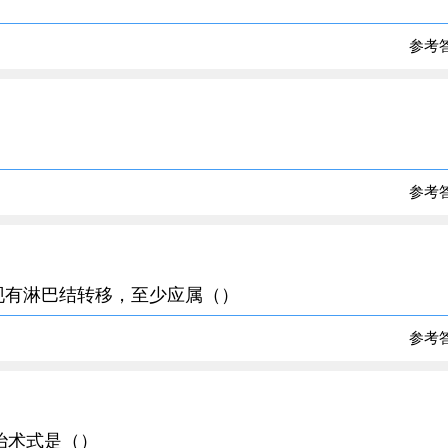
参考
参考
，发现有淋巴结转移，至少应属（）
参考
根治术式是（）