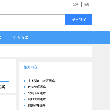
登录
注册
搜索答案
试
学历考试
相关内容
●
主推进动力装置题库
答案
●
轮机管理题库
●
轮机基础题库
●
机舱管理题库
●
船舶操纵题库