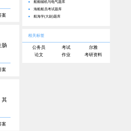
●
船舶辅机与电气题库
●
海船船员考试题库
答案
●
航海学(大副)题库
相关标签
性肠
公务员
考试
尔雅
论文
作业
考研资料
答案
。其
答案