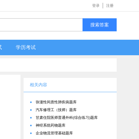
登录
注册
搜索答案
试
学历考试
相关内容
●
弥漫性间质性肺疾病题库
●
汽车修理工（技师）题库
●
甘肃住院医师普通外科(综合练习)题库
●
神经系统药物题库
●
企业物流管理基础题库