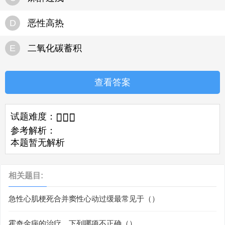
D
恶性高热
E
二氧化碳蓄积
查看答案
试题难度：



参考解析：
本题暂无解析
相关题目:
急性心肌梗死合并窦性心动过缓最常见于（）
霍奇金病的治疗，下列哪项不正确（）