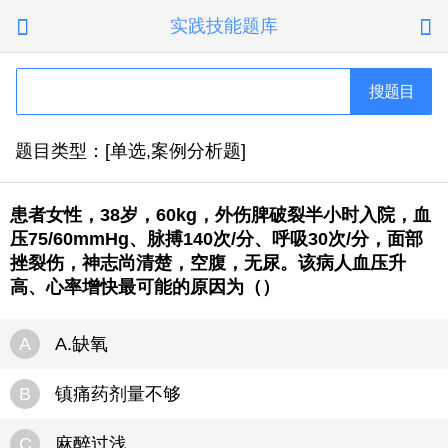
实践技能题库


搜题目
题目类型：[单选,案例分析题]
患者女性，38岁，60kg，外伤脾破裂半小时入院，血
压75/60mmHg、脉搏140次/分、呼吸30次/分，面部
挫裂伤，神志尚清楚，空腹，无尿。该病人血压升
高、心率增快最可能的原因为（）
A
A.缺氧
B
镇痛药剂量不够
C
麻醉过浅