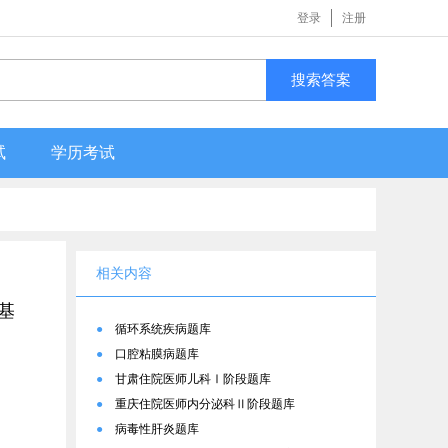
登录
注册
搜索答案
试
学历考试
相关内容
基
●
循环系统疾病题库
●
口腔粘膜病题库
●
甘肃住院医师儿科Ⅰ阶段题库
●
重庆住院医师内分泌科Ⅱ阶段题库
●
病毒性肝炎题库