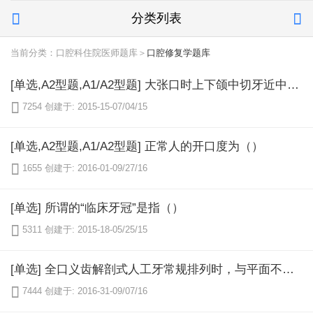
分类列表


当前分类：口腔科住院医师题库＞
口腔修复学题库
[单选,A2型题,A1/A2型题] 大张口时上下颌中切牙近中切角间正常的垂直线是（）

7254
创建于: 2015-15-07/04/15
[单选,A2型题,A1/A2型题] 正常人的开口度为（）

1655
创建于: 2016-01-09/27/16
[单选] 所谓的“临床牙冠”是指（）

5311
创建于: 2015-18-05/25/15
[单选] 全口义齿解剖式人工牙常规排列时，与平面不接触的是（）

7444
创建于: 2016-31-09/07/16