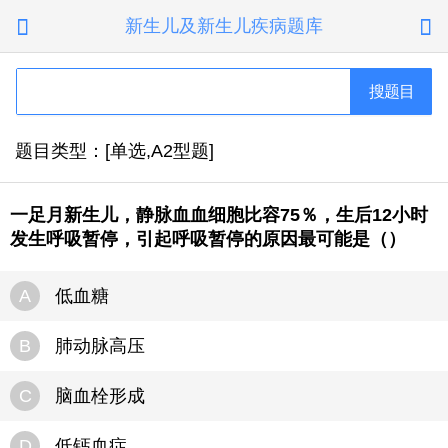
新生儿及新生儿疾病题库


搜题目
题目类型：[单选,A2型题]
一足月新生儿，静脉血血细胞比容75％，生后12小时
发生呼吸暂停，引起呼吸暂停的原因最可能是（）
A
低血糖
B
肺动脉高压
C
脑血栓形成
D
低钙血症