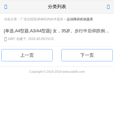
分类列表


当前分类：广东住院医师神经内科学题库＞
运动障碍疾病题库
[单选,A4型题,A3/A4型题] 女，35岁。步行中后仰跌倒，右手掌撑地伤后1小时，右肩痛，不敢活动。检查：右肩方肩畸形，Dugas征（+）。需要对右肩关节做的辅助检查是（）

6497
创建于: 2016-40-04/15/16
上一页
下一页
Copyright © 2016-2018 www.asklib.com