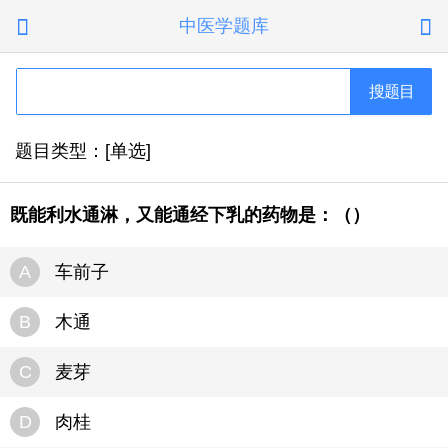
中医学题库


搜题目
题目类型：[单选]
既能利水通淋，又能通经下乳的药物是：（）
A
车前子
B
木通
C
麦芽
D
肉桂