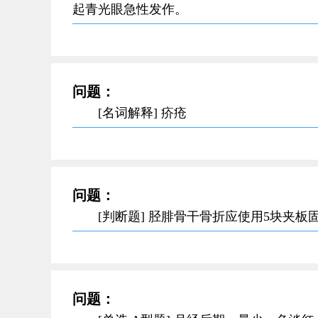
起青光眼急性发作。
问题：
[名词解释] 疥疮
问题：
[判断题] 胫腓骨干骨折应使用5块夹板
问题：