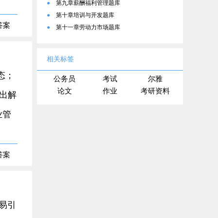
●
第九章薪酬福利管理题库
●
第十章培训与开发题库
答案
●
第十一章劳动力市场题库
相关标签
态；
公务员
考试
尔雅
论文
作业
考研资料
出解
业管
答案
易引