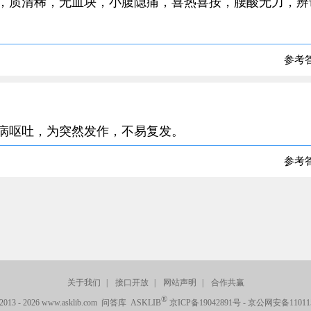
淡红，质清稀，无血块，小腹隐痛，喜热喜按，腰酸无力，辨
参考
暴病呕吐，为突然发作，不易复发。
参考
关于我们
|
接口开放
|
网站声明
|
合作共赢
®
© 2013 - 2026 www.asklib.com 问答库 ASKLIB
京ICP备19042891号
-
京公网安备110115