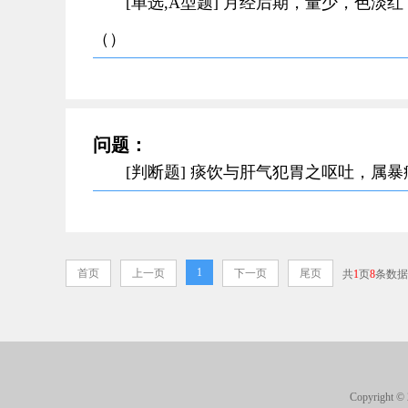
[单选,A型题] 月经后期，量少，色
（）
问题：
[判断题] 痰饮与肝气犯胃之呕吐，属
1
首页
上一页
下一页
尾页
共
1
页
8
条数据
Copyright 