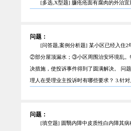
[多选,X型题] 臁疮疮面有腐肉的外治
问题：
[问答题,案例分析题] 某小区已经入
②部分屋顶漏水；③小区周围治安环境乱。
决措施，使投诉事件得到了圆满解决。 问题 
理人在受理业主投诉时有哪些要求？ 3.针
问题：
[填空题] 圆翳内障中皮质性白内障其