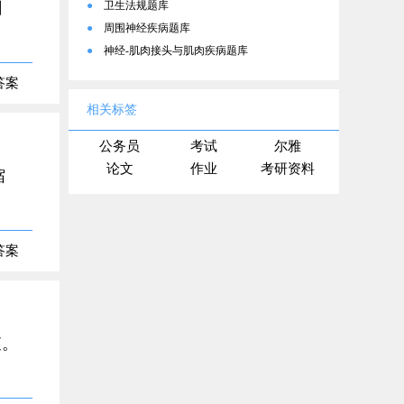
刺
●
卫生法规题库
●
周围神经疾病题库
●
神经-肌肉接头与肌肉疾病题库
答案
相关标签
公务员
考试
尔雅
论文
作业
考研资料
缩
答案
查。