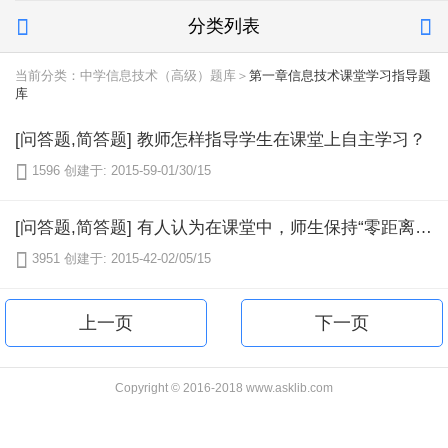
分类列表


当前分类：中学信息技术（高级）题库＞
第一章信息技术课堂学习指导题
库
[问答题,简答题] 教师怎样指导学生在课堂上自主学习？

1596
创建于: 2015-59-01/30/15
[问答题,简答题] 有人认为在课堂中，师生保持“零距离接触”，学生回答教师的问题，做教师要求做的事，只要有这种共同活动就是师生互动。问题：你认为这种说法对吗？为什么？

3951
创建于: 2015-42-02/05/15
上一页
下一页
Copyright © 2016-2018 www.asklib.com