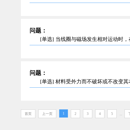
问题：
[单选] 当线圈与磁场发生相对运动时
问题：
[单选] 材料受外力而不破坏或不改变
1
首页
上一页
2
3
4
5
...