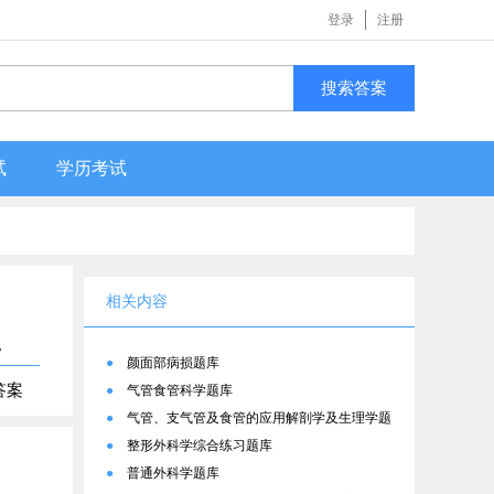
登录
注册
搜索答案
试
学历考试
相关内容
。
●
颜面部病损题库
答案
●
气管食管科学题库
●
气管、支气管及食管的应用解剖学及生理学题
库
●
整形外科学综合练习题库
●
普通外科学题库