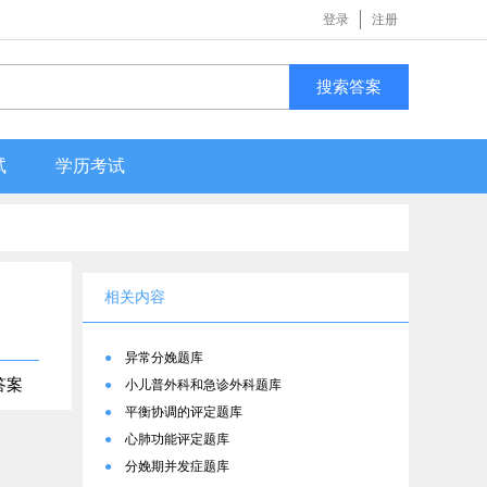
登录
注册
搜索答案
试
学历考试
相关内容
●
异常分娩题库
答案
●
小儿普外科和急诊外科题库
●
平衡协调的评定题库
●
心肺功能评定题库
●
分娩期并发症题库