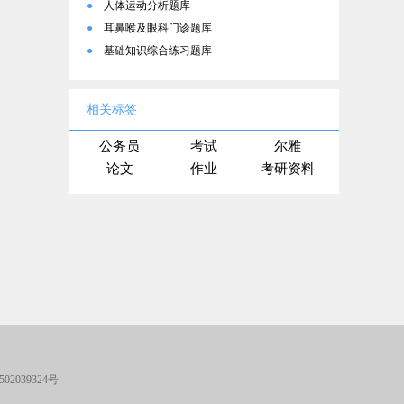
●
人体运动分析题库
●
耳鼻喉及眼科门诊题库
●
基础知识综合练习题库
相关标签
公务员
考试
尔雅
论文
作业
考研资料
02039324号