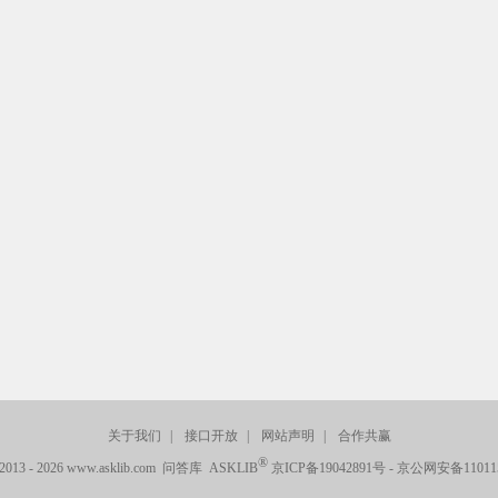
关于我们
|
接口开放
|
网站声明
|
合作共赢
®
© 2013 - 2026 www.asklib.com 问答库 ASKLIB
京ICP备19042891号
-
京公网安备110115