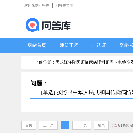
欢迎来到问答库
问答库官网
网站首页
建筑工程
IT认证
资格
当前位置：黑龙江住院医师临床病理科题库＞
电镜室
问题：
[单选] 按照《中华人民共和国传染病
1
首页
上一页
下一页
尾页
共
1
页
1
条数据