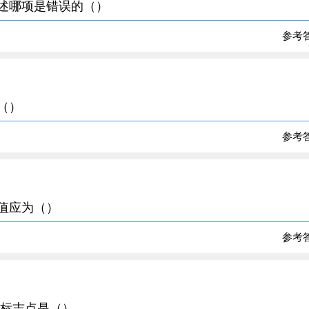
下述哪项是错误的（）
参考
（）
参考
的值应为（）
参考
后标志点是（）