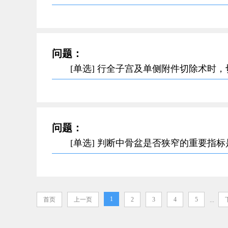
问题：
[单选] 行全子宫及单侧附件切除术时
问题：
[单选] 判断中骨盆是否狭窄的重要指
1
首页
上一页
2
3
4
5
...