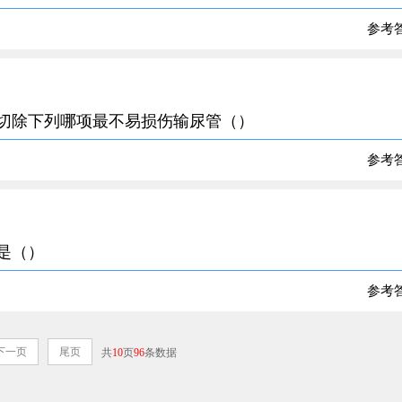
参考
，切除下列哪项最不易损伤输尿管（）
参考
标是（）
参考
下一页
尾页
共
10
页
96
条数据