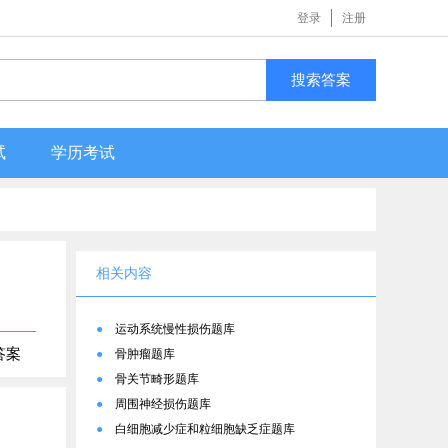
登录
注册
搜索答案
试
学历考试
相关内容
●
运动系统慢性损伤题库
答案
●
骨肿瘤题库
●
骨关节畸形题库
●
周围神经损伤题库
●
白细胞减少症和粒细胞缺乏症题库