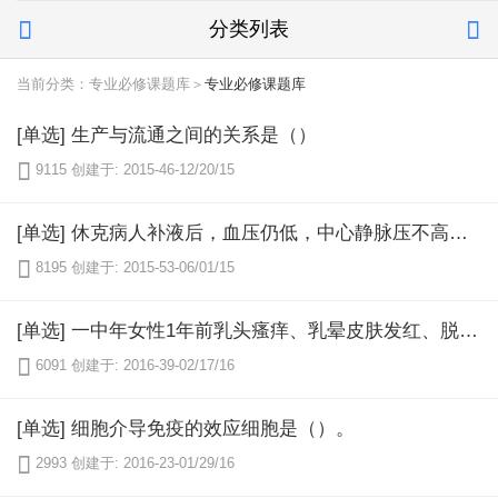
分类列表


当前分类：专业必修课题库＞
专业必修课题库
[单选] 生产与流通之间的关系是（）

9115
创建于: 2015-46-12/20/15
[单选] 休克病人补液后，血压仍低，中心静脉压不高。5～10分钟内静脉输入等渗盐水250ml，如血压升高，而中心静脉压仍低，提示（）.

8195
创建于: 2015-53-06/01/15
[单选] 一中年女性1年前乳头瘙痒、乳晕皮肤发红、脱屑、久治不愈，乳头变平，未触及肿块及腋窝淋巴结。如需确诊，应做何检查（）

6091
创建于: 2016-39-02/17/16
[单选] 细胞介导免疫的效应细胞是（）。

2993
创建于: 2016-23-01/29/16