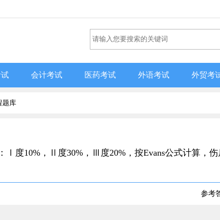
考试
会计考试
医药考试
外语考试
外贸考
程题库
：Ⅰ度10%，Ⅱ度30%，Ⅲ度20%，按Evans公式计算，
参考