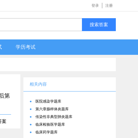
登录
注册
搜索答案
试
学历考试
相关内容
伤后第
●
医院感染学题库
●
第六章腺样体炎题库
●
传染性非典型肺炎题库
答案
●
临床检验医学题库
●
临床药学题库