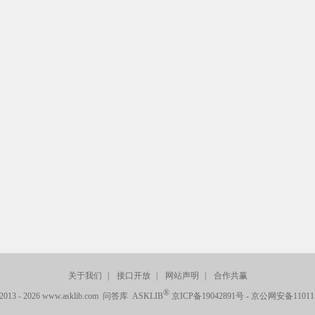
关于我们
|
接口开放
|
网站声明
|
合作共赢
®
© 2013 - 2026 www.asklib.com 问答库 ASKLIB
京ICP备19042891号
-
京公网安备110115