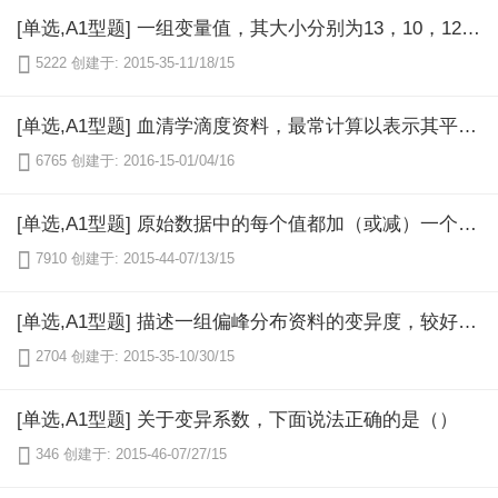
[单选,A1型题] 一组变量值，其大小分别为13，10，12，9，8，11，98。问中位数是（）

5222
创建于: 2015-35-11/18/15
[单选,A1型题] 血清学滴度资料，最常计算以表示其平均水平（）

6765
创建于: 2016-15-01/04/16
[单选,A1型题] 原始数据中的每个值都加（或减）一个不为零的常数后，则（）

7910
创建于: 2015-44-07/13/15
[单选,A1型题] 描述一组偏峰分布资料的变异度，较好的指标是（）

2704
创建于: 2015-35-10/30/15
[单选,A1型题] 关于变异系数，下面说法正确的是（）

346
创建于: 2015-46-07/27/15