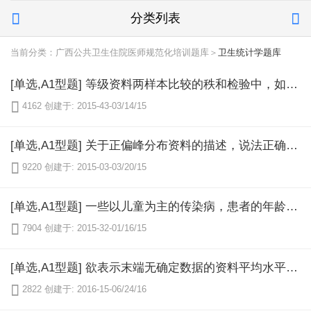
分类列表


当前分类：广西公共卫生住院医师规范化培训题库＞
卫生统计学题库
[单选,A1型题] 等级资料两样本比较的秩和检验中，如相同秩次过多，应计算校正μ值，校正结果使（）

4162
创建于: 2015-43-03/14/15
[单选,A1型题] 关于正偏峰分布资料的描述，说法正确的是（）

9220
创建于: 2015-03-03/20/15
[单选,A1型题] 一些以儿童为主的传染病，患者的年龄分布，集中位置偏向年龄小的一侧，称为（）

7904
创建于: 2015-32-01/16/15
[单选,A1型题] 欲表示末端无确定数据的资料平均水平时，宜采用的指标是（）

2822
创建于: 2016-15-06/24/16