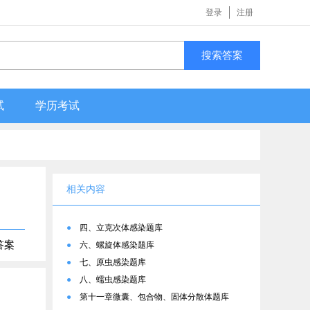
登录
注册
搜索答案
试
学历考试
相关内容
●
四、立克次体感染题库
答案
●
六、螺旋体感染题库
●
七、原虫感染题库
●
八、蠕虫感染题库
●
第十一章微囊、包合物、固体分散体题库